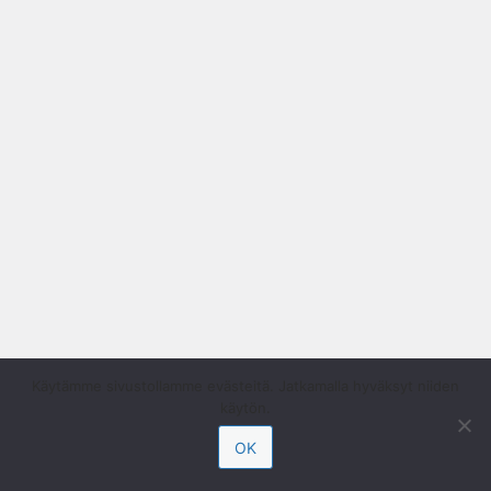
Käytämme sivustollamme evästeitä. Jatkamalla hyväksyt niiden
käytön.
OK