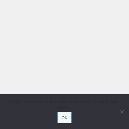
Käytämme sivustollamme evästeitä. Jatkamalla hyväksyt niiden
käytön.
OK