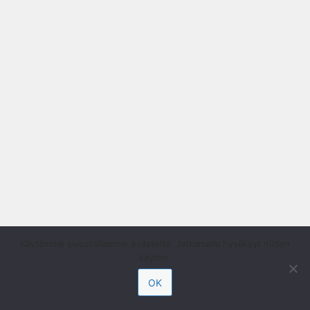
Käytämme sivustollamme evästeitä. Jatkamalla hyväksyt niiden
käytön.
OK