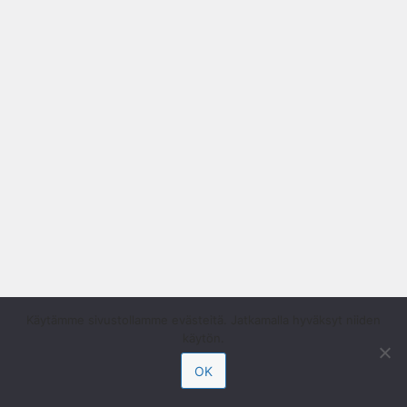
Käytämme sivustollamme evästeitä. Jatkamalla hyväksyt niiden
käytön.
OK