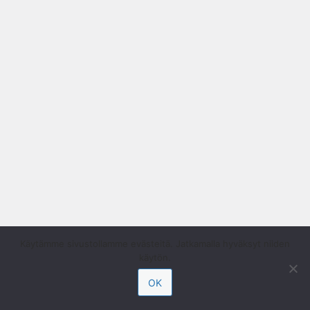
Käytämme sivustollamme evästeitä. Jatkamalla hyväksyt niiden
käytön.
OK