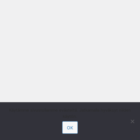
Käytämme sivustollamme evästeitä. Jatkamalla hyväksyt niiden
käytön.
OK