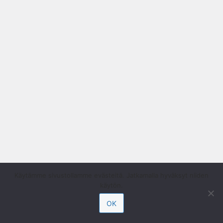
Käytämme sivustollamme evästeitä. Jatkamalla hyväksyt niiden
käytön.
OK