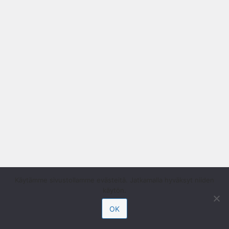
Käytämme sivustollamme evästeitä. Jatkamalla hyväksyt niiden
käytön.
OK