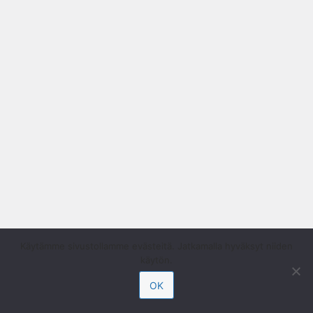
Käytämme sivustollamme evästeitä. Jatkamalla hyväksyt niiden
käytön.
OK