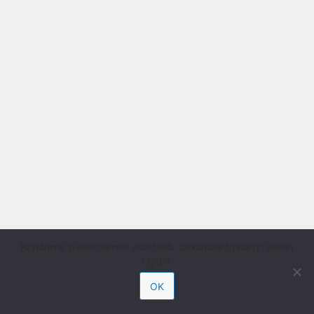
Käytämme sivustollamme evästeitä. Jatkamalla hyväksyt niiden
käytön.
OK