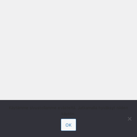
Käytämme sivustollamme evästeitä. Jatkamalla hyväksyt niiden
käytön.
OK