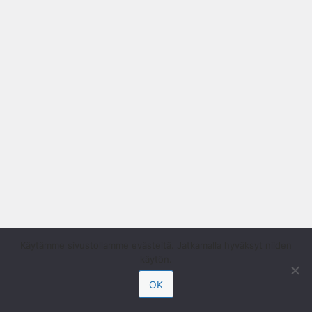
Käytämme sivustollamme evästeitä. Jatkamalla hyväksyt niiden
käytön.
OK