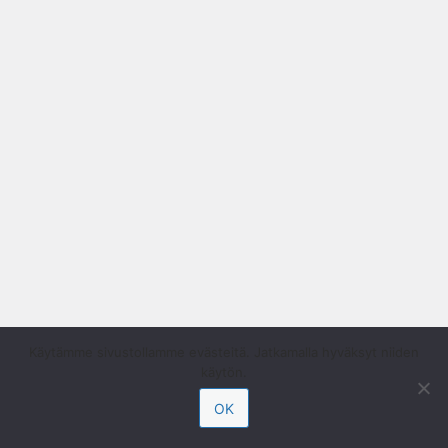
Käytämme sivustollamme evästeitä. Jatkamalla hyväksyt niiden
käytön.
OK