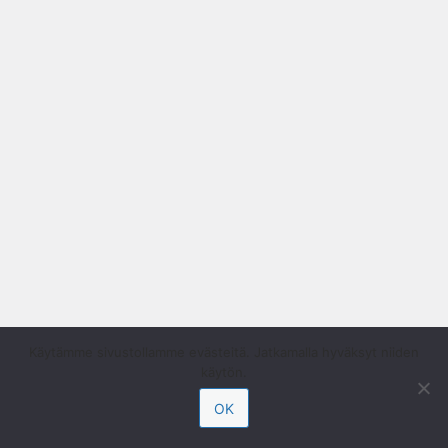
Käytämme sivustollamme evästeitä. Jatkamalla hyväksyt niiden
käytön.
OK