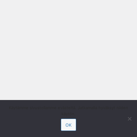
Käytämme sivustollamme evästeitä. Jatkamalla hyväksyt niiden
käytön.
OK