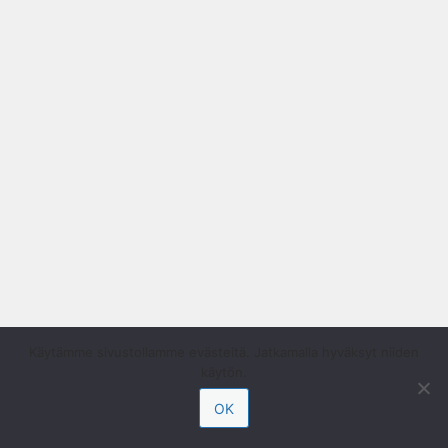
Käytämme sivustollamme evästeitä. Jatkamalla hyväksyt niiden
käytön.
OK