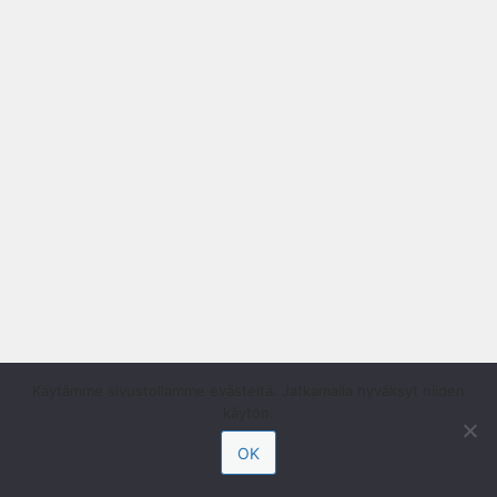
Käytämme sivustollamme evästeitä. Jatkamalla hyväksyt niiden
käytön.
OK