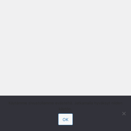
Käytämme sivustollamme evästeitä. Jatkamalla hyväksyt niiden
käytön.
OK